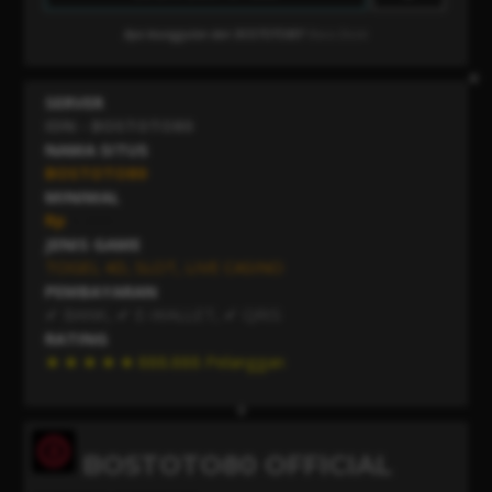
Apa keunggulan dari BOSTOTO80?
Baca Disini
SERVER
IDN - BOSTOTO80
NAMA SITUS
BOSTOTO80
MINIMAL
Rp
5,000
JENIS GAME
TOGEL 4D, SLOT, LIVE CASINO
PEMBAYARAN
✔ BANK, ✔ E-WALLET, ✔ QRIS
RATING
★ ★ ★ ★ ★ 888.888 Pelanggan
BOSTOTO80 OFFICIAL