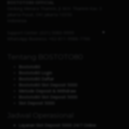
BOSTOTO80 OFFICIAL
Gedung Menara Thamrin, Jl. M.H. Thamrin Kav. 3
Jakarta Pusat
,
DKI Jakarta
10350
Indonesia
Support Center:
(021) 5080-9999
WhatsApp Business:
+62-811-9988-7766
Tentang BOSTOTO80
Bostoto80
Bostoto80 Login
Bostoto80 Daftar
Bostoto80 Slot Deposit 5000
Metode Deposit & Withdraw
Bostoto80 Slot Deposit 5000
Slot Deposit 5000
Jadwal Operasional
Layanan Slot Deposit 5000 24/7 Online