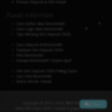
Proses Deposit & WD Instan
Pusat Informasi
Cara Daftar Akun Bostoto80
Cara Login Akun Bostoto80
Tips Menang Slot Deposit 5000
Cara Deposit di Bostoto80
Panduan Slot Deposit 5000
FAQ Bostoto80
Kenapa Bostoto80 Terpercaya?
Info Slot Deposit 5000 Paling Gacor
Live Chat Bostoto80
Share Info ke Teman
Copyright © 2012-2026,
BOSTOTO80
.
Online
Situs Slot Depo 5000 Terbaik & Support Mobile